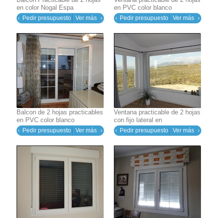
en color Nogal Espa
en PVC color blanco
Pedir presupuesto
Ver más
Pedir presupuesto
Ver más
Balcon de 2 hojas practicables
Ventana practicable de 2 hojas
en PVC color blanco
con fijo lateral en
Pedir presupuesto
Ver más
Pedir presupuesto
Ver más