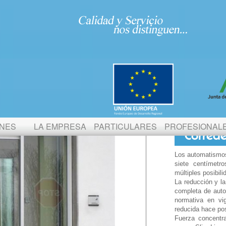
limdrive recercada
ONES
LA EMPRESA
PARTICULARES
PROFESIONAL
Correde
Los automatismos 
siete centímetr
múltiples posibili
La reducción y l
completa de auto
normativa en vi
reducida hace posi
Fuerza concentra