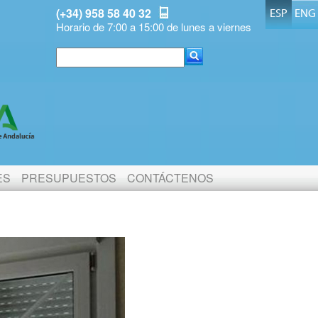
(+34) 958 58 40 32
ESP
ENG
Horario de 7:00 a 15:00 de lunes a viernes
ES
PRESUPUESTOS
CONTÁCTENOS